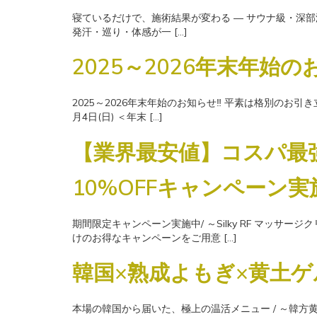
寝ているだけで、施術結果が変わる ― サウナ級・深部温熱ヒー
発汗・巡り・体感が一 […]
2025～2026年末年始
2025～2026年末年始のお知らせ‼ 平素は格別のお引
月4日(日) ＜年末 […]
【業界最安値】コスパ最強“
10%OFFキャンペーン実
期間限定キャンペーン実施中/ ～Silky RF マッサ
けのお得なキャンペーンをご用意 […]
韓国×熟成よもぎ×黄土ゲ
本場の韓国から届いた、極上の温活メニュー / ～韓方黄