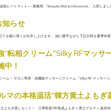
トマット ― 業務用 「Beautix Mat professional」 入
のお知らせ
き立てを賜り厚くお礼申し上げます。 誠に勝手ながら下記日程を夏季休業日とさ
転相クリーム”Silky RFマッ
施中！
ージクリーム～ サロン専用・高機能マッサージクリーム「Silky RF マッ
ルマの本格温活“韓方黄土よもぎ
土よもぎ蒸しセット～ 江華島産3年熟成よもぎ × 黄土ゲルマ × 遠赤