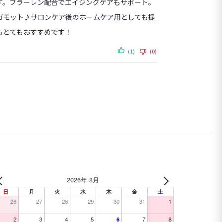
す。フラーレン配合でエイジングケアもサポート。
ガモット♪サロンケア後のホームケア用としても提
もとてもおすすめです！
(1)
(0)
2026年 8月
日
月
火
水
木
金
土
26
27
28
29
30
31
1
2
3
4
5
6
7
8