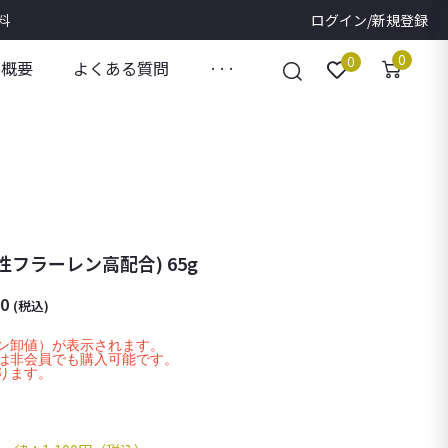
料
ログイン/新規登録
0
0
社概要
よくある質問
···
溶性フラーレン高配合) 65g
00
(税込)
ロン卸値）が表示されます。
ムは非会員でも購入可能です。
ります。