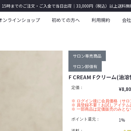
5時までのご注文・ご入金で当日出荷｜33,000円（税込）以上送料無
オンラインショップ
初めての方へ
利用規約
会
サロン専売商品
サロン卸値有
F CREAM Fクリーム(油
定価：
¥
8,8
※ ログイン後に会員価格（サ
※ 員登録不要！お試しアイテ
※ 一部商品は定価販売のみとな
ポイント還元：
1%
送料：