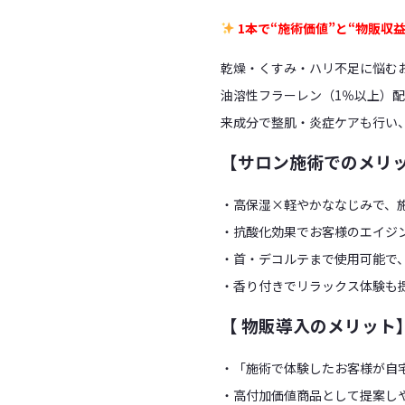
1本で“施術価値”と“物販収
乾燥・くすみ・ハリ不足に悩む
油溶性フラーレン（1％以上）
来成分で整肌・炎症ケアも行い
【サロン施術でのメリ
・高保湿×軽やかななじみで、
・抗酸化効果でお客様のエイジ
・首・デコルテまで使用可能で
・香り付きでリラックス体験も
【 物販導入のメリット
・「施術で体験したお客様が自
・高付加価値商品として提案し