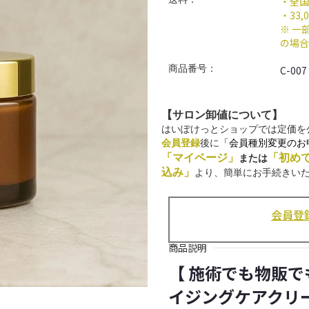
・全国
・33
※ 一
の場合
商品番号：
C-007
【サロン卸値について】
はいぽけっとショップでは定価を
会員登録
後に
「会員種別変更のお
「マイページ」
「初め
または
込み」
より、簡単にお手続きい
会員登
商品説明
【 施術でも物販
イジングケアクリ