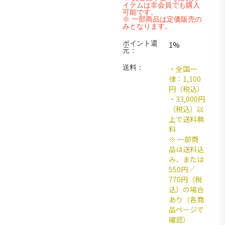
イテムは非会員でも購入
可能です。
※ 一部商品は定価販売の
みとなります。
ポイント還
1%
元：
送料：
・全国一
律：1,100
円（税込）
・33,000円
（税込）以
上で送料無
料
※ 一部商
品は送料込
み、または
550円／
770円（税
込）の場合
あり（各商
品ページで
確認）