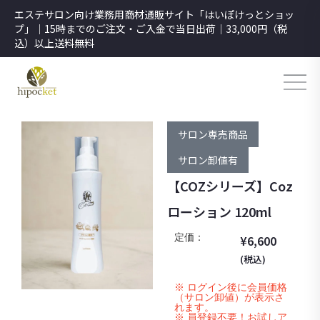
エステサロン向け業務用商材通販サイト「はいぽけっとショッ
プ」｜15時までのご注文・ご入金で当日出荷｜33,000円（税
込）以上送料無料
サロン専売商品
サロン卸値有
【COZシリーズ】Coz
ローション 120ml
定価：
¥
6,600
(税込)
※ ログイン後に会員価格
（サロン卸値）が表示さ
れます。
※ 員登録不要！お試しア