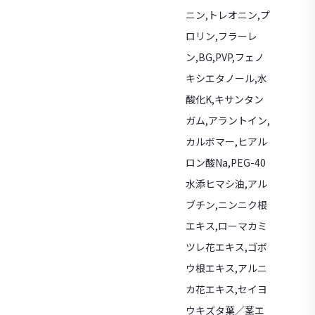
ニン,トレオニン,プ
ロリン,フラーレ
ン,BG,PVP,フェノ
キシエタノール,水
酸化K,キサンタン
ガム,アラントイン,
カルボマー,ヒアル
ロン酸Na,PEG-40
水添ヒマシ油,アル
ブチン,ニンニク根
エキス,ローマカミ
ツレ花エキス,ゴボ
ウ根エキス,アルニ
カ花エキス,セイヨ
ウキズタ葉／茎エ