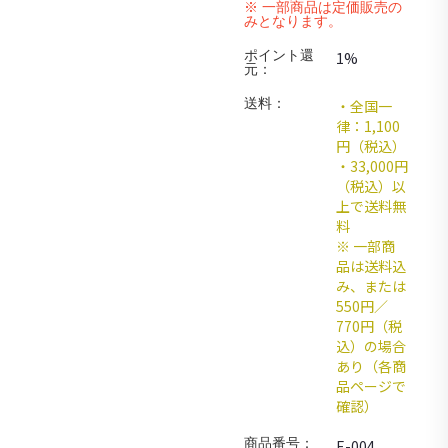
※ 一部商品は定価販売の
みとなります。
ポイント還
1%
元：
送料：
・全国一
律：1,100
円（税込）
・33,000円
（税込）以
上で送料無
料
※ 一部商
品は送料込
み、または
550円／
770円（税
込）の場合
あり（各商
品ページで
確認）
商品番号：
E-004