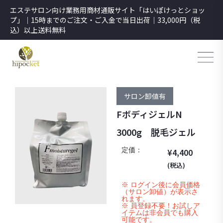
エステサロン向け業務用商材通販サイト「はいぽけっとショッ
プ」｜15時までのご注文・ご入金で当日出荷｜33,000円（税
込）以上送料無料
サロン卸値有
FボディジェルN
3000g 脱毛ジェル
定価：
¥
4,400
(税込)
※ ログイン後に会員価格
（サロン卸値）が表示さ
れます。
※ 員登録不要！お試しア
イテムは非会員でも購入
可能です。