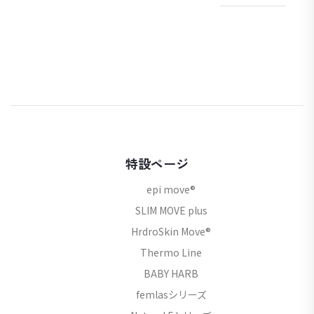
特設ページ
epi move®
SLIM MOVE plus
HrdroSkin Move®
Thermo Line
BABY HARB
femlasシリーズ